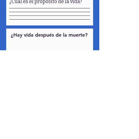
¿Cuál es el propósito de la vida?
¿Hay vida después de la muerte?
¿Cómo puedo evitar el pecado?
¿Cómo puedo saber la verdad?
serunospain@gmail.com