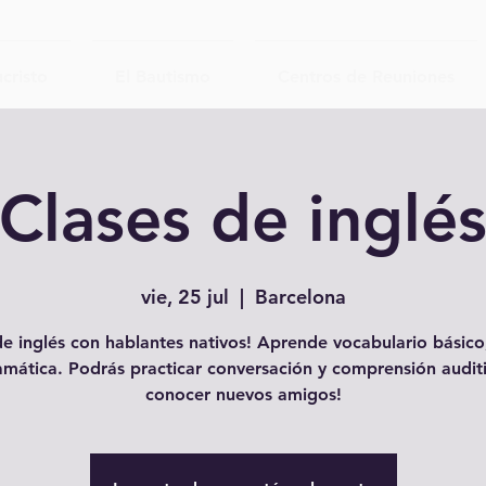
cristo
El Bautismo
Centros de Reuniones
Clases de inglé
vie, 25 jul
  |  
Barcelona
e inglés con hablantes nativos! Aprende vocabulario básico,
amática. Podrás practicar conversación y comprensión auditi
conocer nuevos amigos!