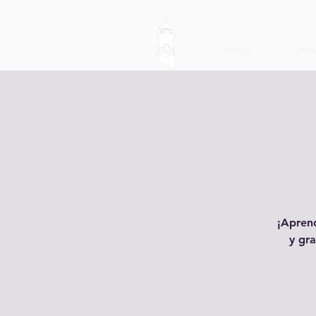
Inicio
Jesu
¡Aprend
y gra