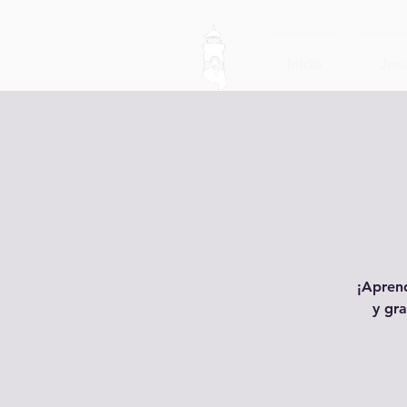
Inicio
Jesu
¡Aprend
y gra