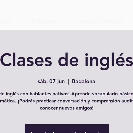
cristo
El Bautismo
Centros de Reuniones
Clases de inglé
sáb, 07 jun
  |  
Badalona
e inglés con hablantes nativos! Aprende vocabulario básico
mática. ¡Podrás practicar conversación y comprensión audit
conocer nuevos amigos!