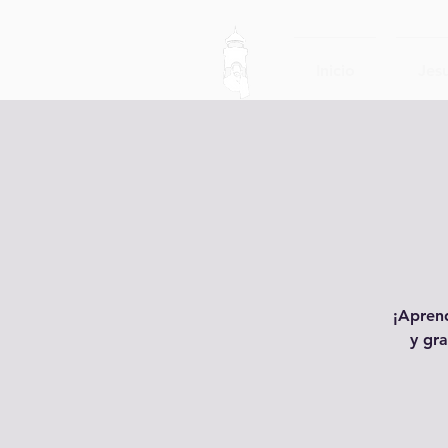
Inicio
Jesu
¡Aprend
y gra