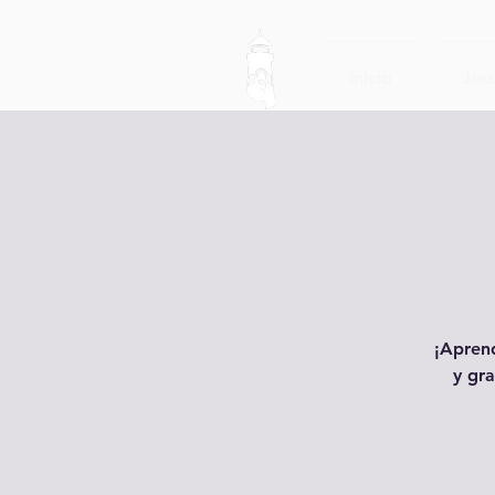
Inicio
Jesu
¡Aprend
y gra