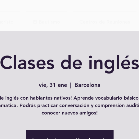
cristo
El Bautismo
Centros de Reuniones
Clases de inglé
vie, 31 ene
  |  
Barcelona
e inglés con hablantes nativos! Aprende vocabulario básico,
amática. Podrás practicar conversación y comprensión auditi
conocer nuevos amigos!