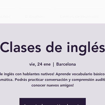
cristo
El Bautismo
Centros de Reuniones
Clases de inglé
vie, 24 ene
  |  
Barcelona
e inglés con hablantes nativos! Aprende vocabulario básico,
amática. Podrás practicar conversación y comprensión auditi
conocer nuevos amigos!