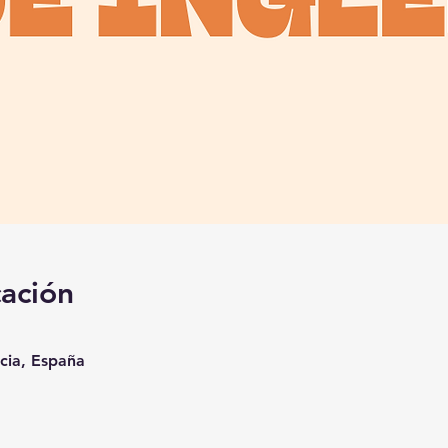
cación
ncia, España