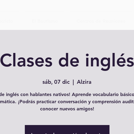
cristo
El Bautismo
Centros de Reuniones
Clases de inglé
sáb, 07 dic
  |  
Alzira
e inglés con hablantes nativos! Aprende vocabulario básico
mática. ¡Podrás practicar conversación y comprensión audit
conocer nuevos amigos!