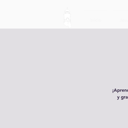
Inicio
Jesu
¡Aprend
y gra