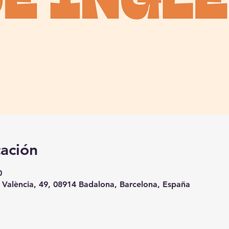
cación
0
 València, 49, 08914 Badalona, Barcelona, España