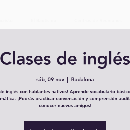
cristo
El Bautismo
Centros de Reuniones
Clases de inglé
sáb, 09 nov
  |  
Badalona
e inglés con hablantes nativos! Aprende vocabulario básico
mática. ¡Podrás practicar conversación y comprensión audit
conocer nuevos amigos!