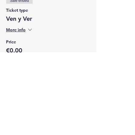
Sale ended
Ticket type
Ven y Ver
More info
Price
€0.00
Share this event
serunospain@gmail.com