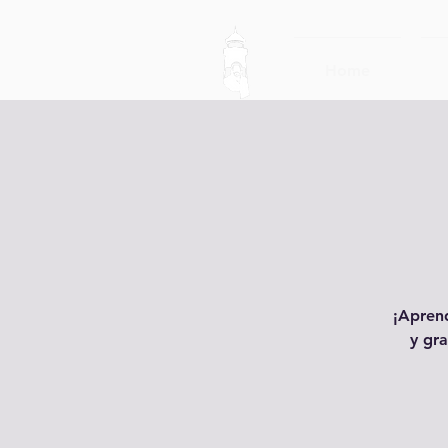
Home
¡Aprend
y gra