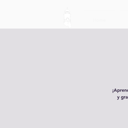
Home
¡Aprend
y gra