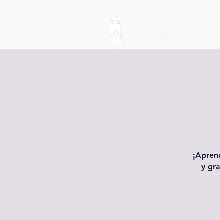
Home
¡Aprend
y gra