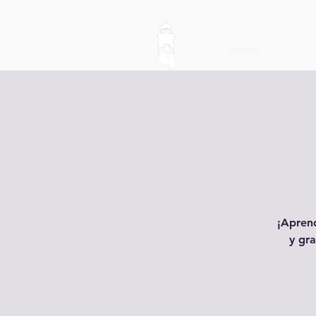
Home
¡Aprend
y gra