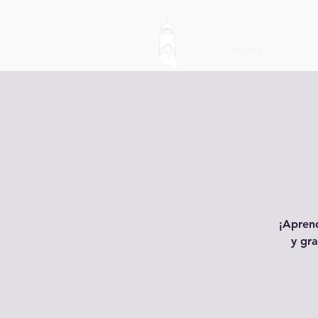
Home
¡Aprend
y gra