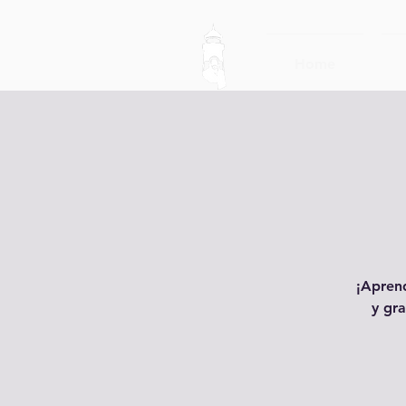
Home
¡Aprend
y gra