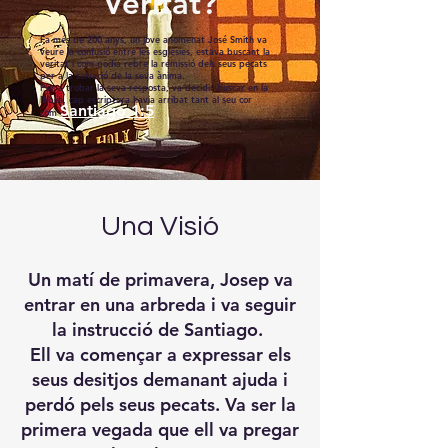
Veritat?
Fa més de 200 anys, un jove anomenat José Smith va
veure la confusió entre les esglésies, estava buscant la
veritat i com podia rebre la remissió dels seus pecats
per a la salvació de la seva ànima.
Per a trobar la seva resposta, va decidir buscar en la
Bíblia, cap escriptura havia arribat tant al seu cor
Santiago 1:5
com
Una Visió
Un matí de primavera, Josep va
entrar en una arbreda i va seguir
la instrucció de Santiago.
Ell va començar a expressar els
seus desitjos demanant ajuda i
perdó pels seus pecats. Va ser la
primera vegada que ell va pregar