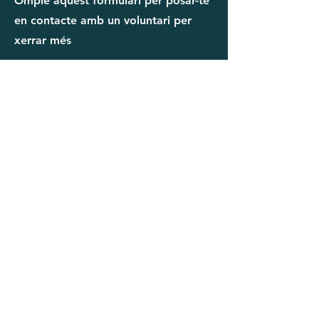
Omple aquest formulari per posar-te
en contacte amb un voluntari per
xerrar més
Contacta'ns
Nom(s)
Cognom(s)
Correu electrònic
Número de telèfon