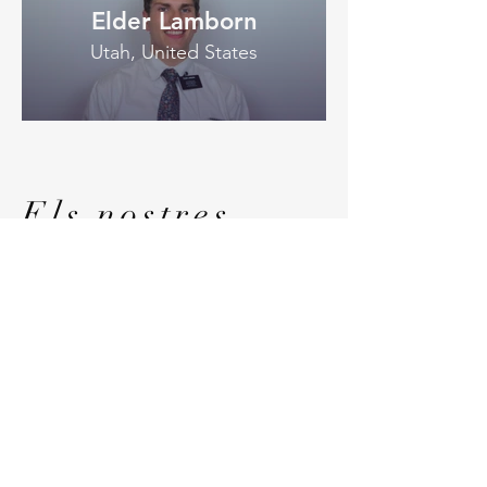
Elder Lamborn
Utah, United States
Els nostres
Voluntaris​
Els missioners de l'Església de
Jesucrist dels Sants dels Darrers Dies
exerceixen un paper important en
portar aquesta llum i el missatge de
Jesucrist a les persones d'arreu del
món. En un món ple de reptes i
foscor, els missioners són com a fars
que guien les persones cap a la