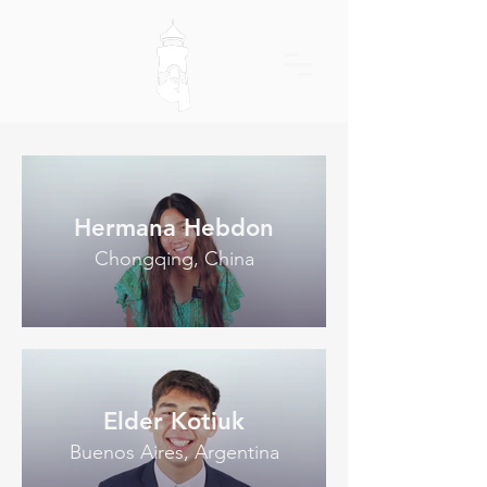
Hermana Hebdon
Chongqing, China
Elder Kotiuk
Buenos Aires, Argentina