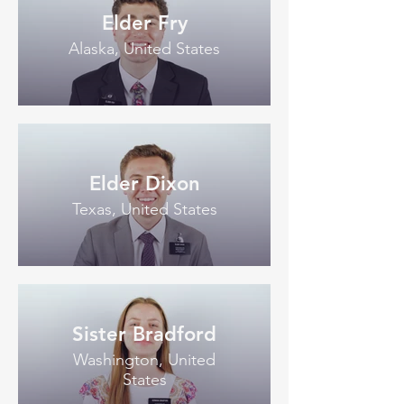
Elder Fry
Alaska, United States
Elder Dixon
Texas, United States
Sister Bradford
Washington, United
States