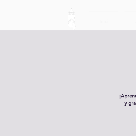
Inici
¡Aprend
y gra