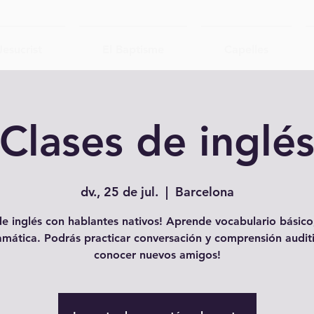
Jesucrist
El Baptisme
Capelles
Clases de inglé
dv., 25 de jul.
  |  
Barcelona
e inglés con hablantes nativos! Aprende vocabulario básico,
amática. Podrás practicar conversación y comprensión auditi
conocer nuevos amigos!