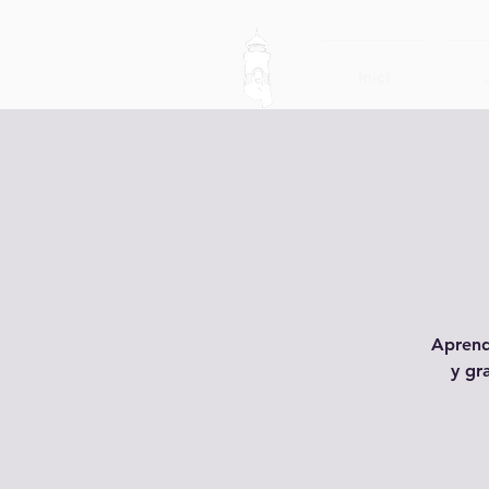
Inici
Aprend
y gr