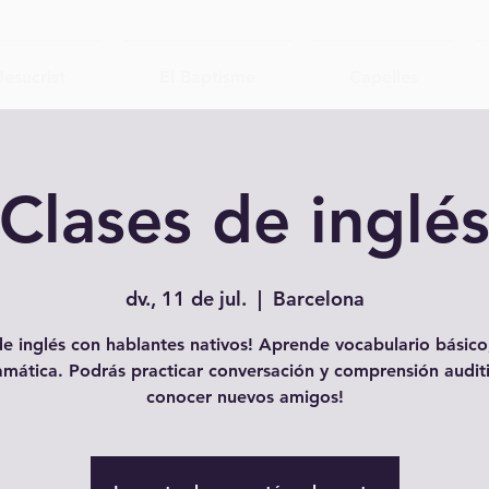
Jesucrist
El Baptisme
Capelles
Clases de inglé
dv., 11 de jul.
  |  
Barcelona
e inglés con hablantes nativos! Aprende vocabulario básico,
amática. Podrás practicar conversación y comprensión auditi
conocer nuevos amigos!