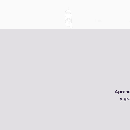
Inici
Aprend
y gr