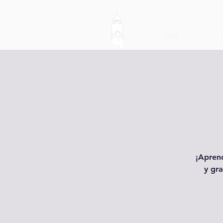
Inici
¡Aprend
y gra