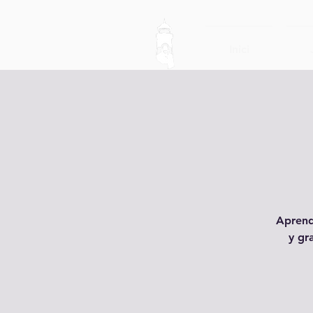
Inici
Aprend
y gr