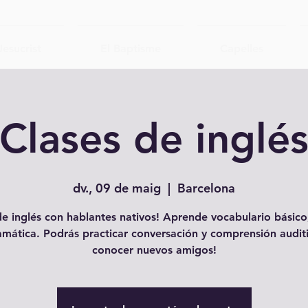
Jesucrist
El Baptisme
Capelles
Clases de inglé
dv., 09 de maig
  |  
Barcelona
e inglés con hablantes nativos! Aprende vocabulario básico,
amática. Podrás practicar conversación y comprensión auditi
conocer nuevos amigos!