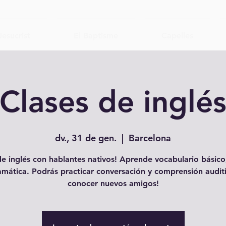
Jesucrist
El Baptisme
Capelles
Clases de inglé
dv., 31 de gen.
  |  
Barcelona
e inglés con hablantes nativos! Aprende vocabulario básico,
amática. Podrás practicar conversación y comprensión auditi
conocer nuevos amigos!