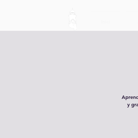
Inici
Aprend
y gr