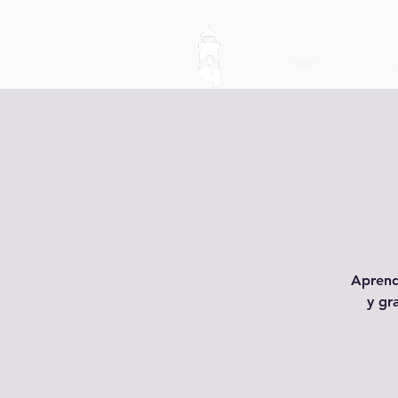
Inici
Aprend
y gr