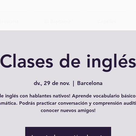
Jesucrist
El Baptisme
Capelles
Clases de inglé
dv., 29 de nov.
  |  
Barcelona
e inglés con hablantes nativos! Aprende vocabulario básico,
amática. Podrás practicar conversación y comprensión auditi
conocer nuevos amigos!