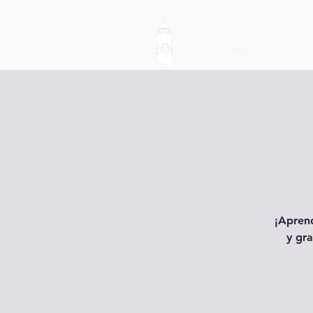
Inici
¡Aprend
y gra