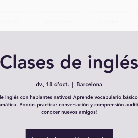
Jesucrist
El Baptisme
Capelles
Clases de inglé
dv., 18 d’oct.
  |  
Barcelona
e inglés con hablantes nativos! Aprende vocabulario básico,
amática. Podrás practicar conversación y comprensión auditi
conocer nuevos amigos!