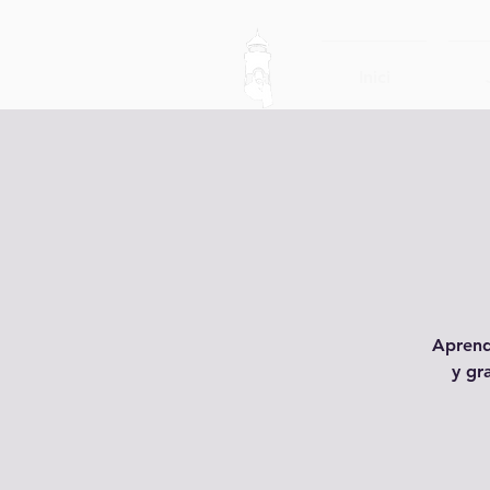
Inici
Aprend
y gr