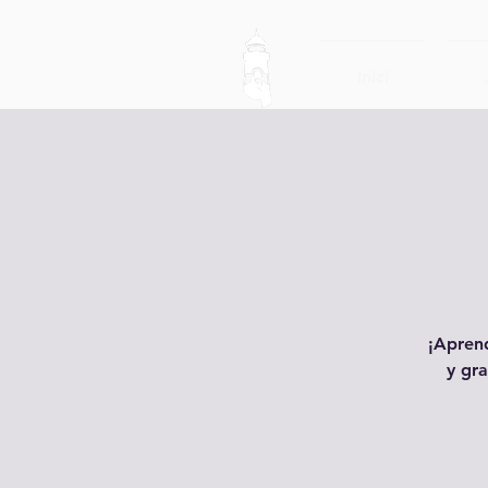
Inici
¡Aprend
y gra