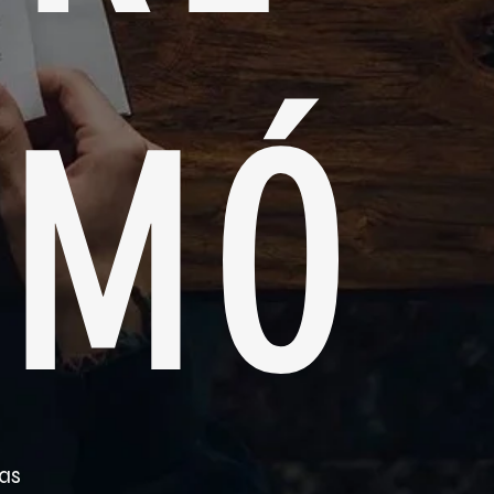
RMÓ
ras