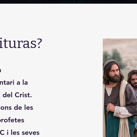
ituras?
m
tari a la
 del Crist.
ions de les
profetes
C i les seves