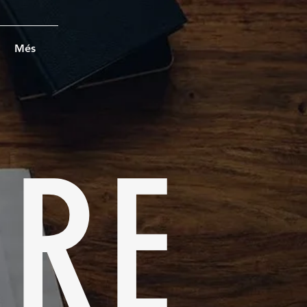
Més
BRE